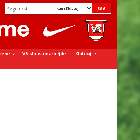
Kun i Klubtøj
dene
VB klubsamarbejde
Klubtøj