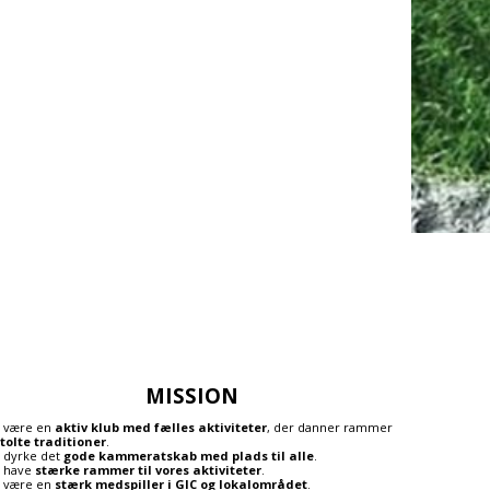
MISSION
il være en
aktiv klub med fælles aktiviteter
, der danner rammer
tolte traditioner
.
il dyrke det
gode kammeratskab med plads til alle
.
il have
stærke rammer til vores aktiviteter
.
il være en
stærk medspiller i GIC og lokalområdet
.