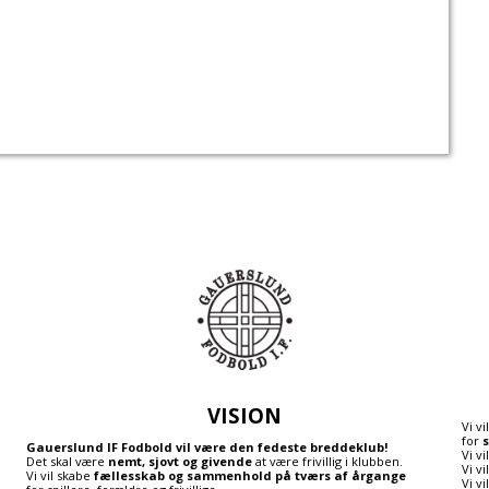
VISION
Vi v
for
s
Gauerslund IF Fodbold vil være den fedeste breddeklub!
Vi v
Det skal være
nemt, sjovt og givende
at være frivillig i klubben.
Vi v
Vi vil skabe
fællesskab og sammenhold på tværs af årgange
Vi v