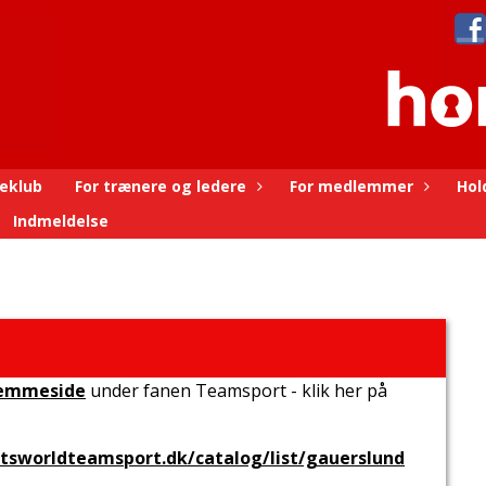
eklub
For trænere og ledere
For medlemmer
Hol
Indmeldelse
jemmeside
under fanen Teamsport - klik her på
rtsworldteamsport.dk/catalog/list/gauerslund