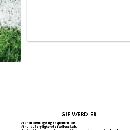
GIF VÆRDIER
Vi er
ordentlige og respektfulde
.
Vi har et
forpligtende fællesskab
.