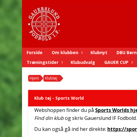
Forside
Om klubben
Klubnyt
DBU Børn
Træningstider
Klubudvalg
GAUER CUP
Hjem
Klubtøj
Klub tøj - Sports World
Webshoppen finder du på
Sports Worlds h
Find din klub
og skriv Gauerslund IF Fodbold.
Du kan også gå ind her direkte:
https://spo