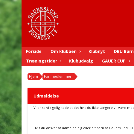
Forside
Om klubben
Klubnyt
DBU Børn
Træningstider
Klubudvalg
GAUER CUP
Hjem
For medlemmer
Udmeldelse
Vi er selvfølgelig kede at det hvis du ikke længere vil være me
Hvis du ønsker at udmelde dig eller dit barn af Gauerslund IF Fo