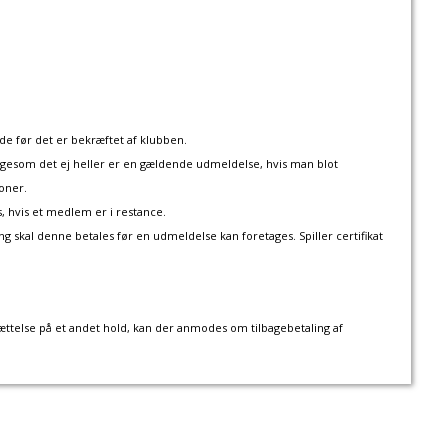
e før det er bekræftet af klubben.
igesom det ej heller er en gældende udmeldelse, hvis man blot
oner.
, hvis et medlem er i restance.
skal denne betales før en udmeldelse kan foretages. Spiller certifikat
rtsættelse på et andet hold, kan der anmodes om tilbagebetaling af