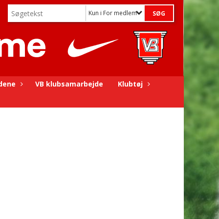
Kun i For medlemmer
dene
VB klubsamarbejde
Klubtøj