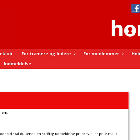
eklub
For trænere og ledere
For medlemmer
Hol
Indmeldelse
dlem.
dbold skal du sende en skriftlig udmeldelse pr. brev eller pr. e-mail til