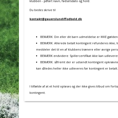
klubben - påført navn, fødselsdato og hold.
Du bedes skrive til
kontakt@gauerslundiffodbold.dk
BEMÆRK: Din eller dit barn udmeldelse er IKKE gældend
BEMÆRK: Allerede betalt kontingent refunderes ikke, l
meddeler det til en af klubbens trænere eller øvrige pers
BEMÆRK endvidere: Spillercertifikat ikke kan udleveres
BEMÆRK: såfremt der er udsendt kontingent opkrævning 
kan således heller ikke udleveres før kontingent er betalt.
I tilfælde af at et hold opløses og der ikke gives tilbud om fo
kontingent.