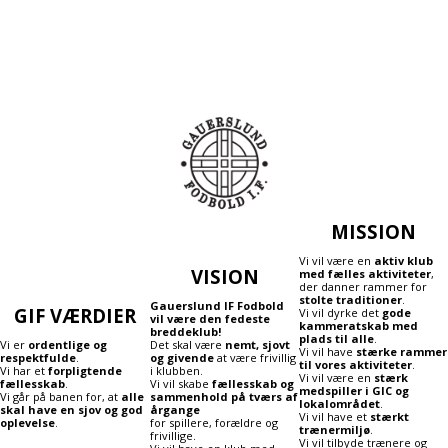
MISSION
Vi vil være en
aktiv klub
VISION
med fælles aktiviteter
,
der danner rammer for
stolte traditioner
.
Gauerslund IF Fodbold
GIF VÆRDIER
Vi vil dyrke det
gode
vil være den fedeste
kammeratskab med
breddeklub!
plads til alle
.
Vi er
ordentlige og
Det skal være
nemt, sjovt
Vi vil have
stærke rammer
respektfulde
.
og givende
at være frivillig
til vores aktiviteter
.
Vi har et
forpligtende
i klubben.
Vi vil være en
stærk
fællesskab
.
Vi vil skabe
fællesskab og
medspiller i GIC og
Vi går på banen for, at
alle
sammenhold på tværs af
lokalområdet
.
skal have en sjov og god
årgange
Vi vil have et
stærkt
oplevelse
.
for spillere, forældre og
trænermiljø
.
frivillige.
Vi vil tilbyde trænere og