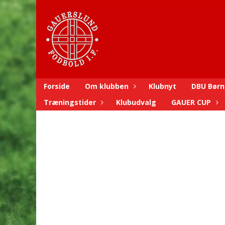
Forside
Om klubben
Klubnyt
DBU Børn
Træningstider
Klubudvalg
GAUER CUP