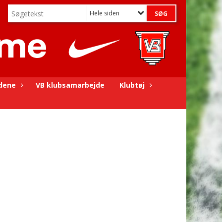
Hele siden
dene
VB klubsamarbejde
Klubtøj