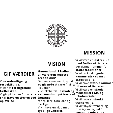
MISSION
Vi vil være en
aktiv klub
VISION
med fælles aktiviteter
,
der danner rammer for
stolte traditioner
.
Gauerslund IF Fodbold
GIF VÆRDIER
Vi vil dyrke det
gode
vil være den fedeste
kammeratskab med
breddeklub!
plads til alle
.
Vi er
ordentlige og
Det skal være
nemt, sjovt
Vi vil have
stærke rammer
respektfulde
.
og givende
at være frivillig
til vores aktiviteter
.
Vi har et
forpligtende
i klubben.
Vi vil være en
stærk
fællesskab
.
Vi vil skabe
fællesskab og
medspiller i GIC og
Vi går på banen for, at
alle
sammenhold på tværs af
lokalområdet
.
skal have en sjov og god
årgange
Vi vil have et
stærkt
oplevelse
.
for spillere, forældre og
trænermiljø
.
frivillige.
Vi vil tilbyde trænere og
Vi vil have en klub med
frivillige mulighed for
tydelige værdier
.
personlig udvikling
–