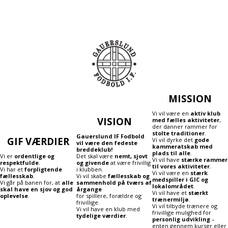
MISSION
Vi vil være en
aktiv klub
VISION
med fælles aktiviteter
,
der danner rammer for
stolte traditioner
.
Gauerslund IF Fodbold
GIF VÆRDIER
Vi vil dyrke det
gode
vil være den fedeste
kammeratskab med
breddeklub!
plads til alle
.
Vi er
ordentlige og
Det skal være
nemt, sjovt
Vi vil have
stærke rammer
respektfulde
.
og givende
at være frivillig
til vores aktiviteter
.
Vi har et
forpligtende
i klubben.
Vi vil være en
stærk
fællesskab
.
Vi vil skabe
fællesskab og
medspiller i GIC og
Vi går på banen for, at
alle
sammenhold på tværs af
lokalområdet
.
skal have en sjov og god
årgange
Vi vil have et
stærkt
oplevelse
.
for spillere, forældre og
trænermiljø
.
frivillige.
Vi vil tilbyde trænere og
Vi vil have en klub med
frivillige mulighed for
tydelige værdier
.
personlig udvikling
–
enten gennem kurser eller