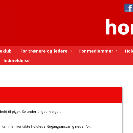
eklub
For trænere og ledere
For medlemmer
Hol
Indmeldelse
dbold til piger. Se under ungdom piger.
er kan man kontakte holdleder/årgangsansvarlig nedenfor.