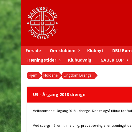
Forside
Om klubben
Klubnyt
DBU Børn
Træningstider
Klubudvalg
GAUER CUP
Hjem
Holdene
Ungdom Drenge
U9 - Årgang 2018 drenge
Velkommen til årgang 2018 - drenge. Der er også tilbud for fo
Ved spørgsmål om tilmelding, prøvetræning eller træningstid