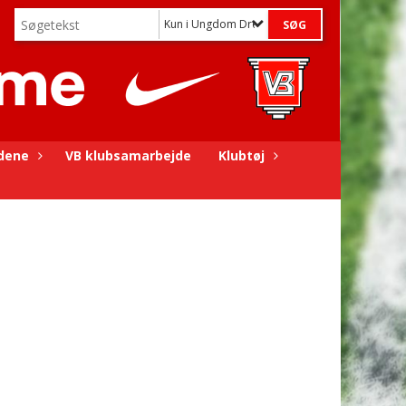
Kun i Ungdom Drenge
dene
VB klubsamarbejde
Klubtøj